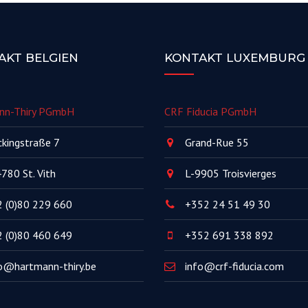
AKT BELGIEN
KONTAKT LUXEMBURG
nn-Thiry PGmbH
CRF Fiducia PGmbH
kingstraße 7
Grand-Rue 55
780 St. Vith
L-9905 Troisvierges
 (0)80 229 660
+352 24 51 49 30
 (0)80 460 649
+352 691 338 892
o@hartmann-thiry.be
info@crf-fiducia.com