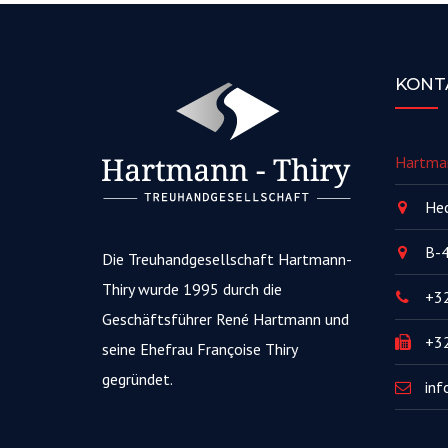
KONT
Hartma
Hec
B-4
Die Treuhandgesellschaft Hartmann-
Thiry wurde 1995 durch die
+32
Geschäftsführer René Hartmann und
+32
seine Ehefrau Françoise Thiry
gegründet.
inf